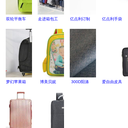
双轮平衡车
走进箱包工
亿点利订制
亿点利手袋
改装新趋势
厂 从针纺
专属于您的
厂 定制您
铝件套件与
织品到成品
精致蓝牙耳
专属的数码
针纺织品的
箱包的制造
机收纳包
配件收纳方
巧妙融合
之旅
案
梦幻苹果箱
博美贝妮
300D阳涤
爱自由皮具
包 引领潮
以针纺织品
大小人字斜
加盟连锁火
流，品质卓
为媒，匠心
特性解析与
爆招商中 -
越，最新产
助力幼教新
市场应用前
全球加盟网
品全面展示
体验——诚
景
助力针纺织
与销售指南
邀您莅临11
品销售新篇