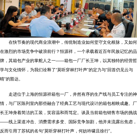
在快节奏的现代商业浪潮中，传统制造业如何坚守文化根脉，又如何
在激烈的市场竞争中破浪前行？恒源祥，一个承载着近百年民族记忆的品
牌，其箱包产业的掌舵人之一——箱包一厂厂长王坤，以其独特的经营哲
学与文化情怀，为我们诠释了“莫听穿林打叶声”的定力与“回首仍见云与
晴”的豁达。
走进位于上海的恒源祥箱包一厂，井然有序的生产线与员工专注的神
情，与厂区陈列室内那些融合了经典工艺与现代设计的箱包相映成趣。厂
长王坤身着简洁的工装，笑容温和而笃定。谈及当前箱包销售市场的挑战
——线上渠道冲击、消费需求多变、国际竞争加剧，他并未流露出焦虑，
反而引用了苏轼的名句“莫听穿林打叶声，何妨吟啸且徐行”。