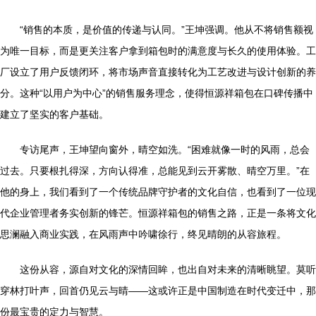
“销售的本质，是价值的传递与认同。”王坤强调。他从不将销售额视
为唯一目标，而是更关注客户拿到箱包时的满意度与长久的使用体验。工
厂设立了用户反馈闭环，将市场声音直接转化为工艺改进与设计创新的养
分。这种“以用户为中心”的销售服务理念，使得恒源祥箱包在口碑传播中
建立了坚实的客户基础。
专访尾声，王坤望向窗外，晴空如洗。“困难就像一时的风雨，总会
过去。只要根扎得深，方向认得准，总能见到云开雾散、晴空万里。”在
他的身上，我们看到了一个传统品牌守护者的文化自信，也看到了一位现
代企业管理者务实创新的锋芒。恒源祥箱包的销售之路，正是一条将文化
思澜融入商业实践，在风雨声中吟啸徐行，终见晴朗的从容旅程。
这份从容，源自对文化的深情回眸，也出自对未来的清晰眺望。莫听
穿林打叶声，回首仍见云与晴——这或许正是中国制造在时代变迁中，那
份最宝贵的定力与智慧。