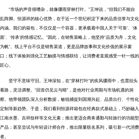
“市场的声音很嘈杂，就像骤雨穿林打叶。”王坤说，“但我们不能自
乱阵脚。恒源祥的核心优势，在于近一个世纪积淀下来的品质信誉与文化
内涵。我们的箱包，不仅仅是一个容器，更承载着中国人关于‘可靠’、‘体
面’、‘传承’的情感记忆。”因此，在销售策略上，他坚持“品质为舟，文化
为帆”。线上平台不仅是销售渠道，更是品牌故事和文化价值的展示窗
口；线下体验则强化工艺触摸与情感联结，让消费者直观感受一针一线的
匠心。
坚守不意味守旧。王坤深知，在“穿林打叶”的疾风骤雨中，也需抬头
看路，灵活调整。“回首仍见云与晴”，是他对行业周期与市场机遇的洞
察。他带领团队深入分析数据，敏锐捕捉到国潮兴起、品质出行、个性化
定制等新趋势。于是，我们看到恒源祥箱包在经典款式基础上，巧妙融入
江南水墨、吉祥纹样等文化元素；推出更适合商务通勤与轻旅行的功能型
产品；甚至尝试与年轻设计师合作，推出限量联名系列，吸引新一代消费
者。