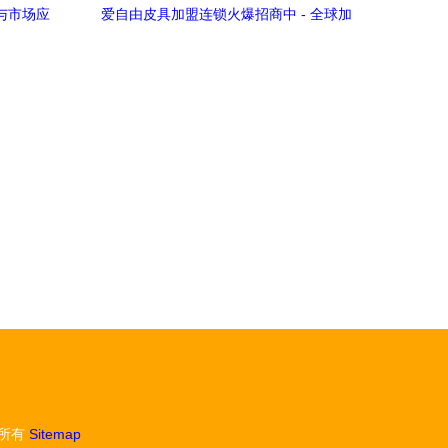
析与市场应
爱自由皮具加盟连锁火爆招商中 - 全球加
盟网助力针纺织品销售新篇章
所有
Sitemap