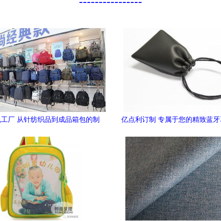
----------------
工厂 从针纺织品到成品箱包的制
亿点利订制 专属于您的精致蓝
造之旅
包