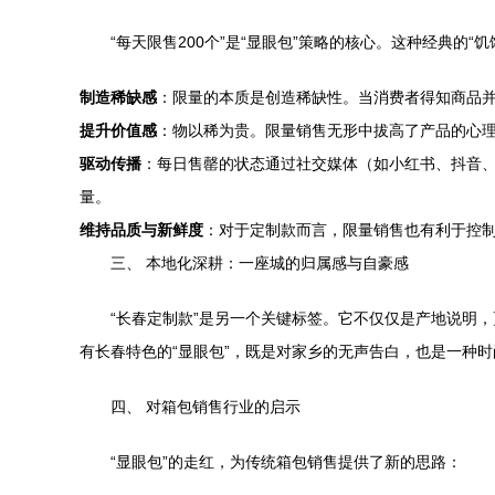
“每天限售200个”是“显眼包”策略的核心。这种经典的
制造稀缺感
：限量的本质是创造稀缺性。当消费者得知商品并
提升价值感
：物以稀为贵。限量销售无形中拔高了产品的心
驱动传播
：每日售罄的状态通过社交媒体（如小红书、抖音、
量。
维持品质与新鲜度
：对于定制款而言，限量销售也有利于控
三、 本地化深耕：一座城的归属感与自豪感
“长春定制款”是另一个关键标签。它不仅仅是产地说明
有长春特色的“显眼包”，既是对家乡的无声告白，也是一种
四、 对箱包销售行业的启示
“显眼包”的走红，为传统箱包销售提供了新的思路：