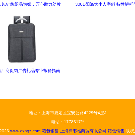
 以针纺织品为媒，匠心助力幼教
300D阳涤大小人字斜 特性解
—诚邀您莅临11月16日郑州欧亚
用前景
幼教展
售厂商促销广告礼品专业报价指南
地址：上海市嘉定区宝安公路4229号4层J
电话：1778617**
 2026
www.cxpgz.com
箱包销售
上海律韦临商贸有限公司
箱包销售
版权